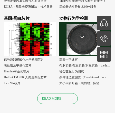
荧光定量PCR实验技术对外服务
Transwell 细胞迁移实验对外服务！
ELISA（酶联免疫吸附法）技术服务
流式分选实验技术对外服务
基因/蛋白芯片
动物行为学检测
信号通路磷酸化水平检测芯片
高架十字迷宫
表达谱及甲基化芯片
孔洞实验/孔板实验/洞板实验（the holeboard test）
Illumina甲基化芯片
社会交互行为测试
HuProt TM 20K 人类蛋白组芯片
条件性位置偏爱（Conditioned Place Preference, CPP）实验
lncRNA芯片
大小鼠明暗箱（黑白箱）实验
READ MORE
→