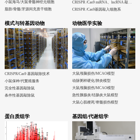
小鼠海马/大鼠脊髓神经元细胞
CRISPR /Cas9 miRNA、lncRNA 敲除细胞系
脂肪/骨髓/牙源间充质干细胞
CRISPR /Cas9基因敲入细胞系
模式与转基因动物
动物医学实验
大鼠颅脑损伤/MCAO模型
CRISPR/Cas9 基因敲除技术
动脉粥样硬化/肺炎模型
小鼠保种/代繁殖服务
大鼠颅脑损伤/MCAO模型
完全性基因敲除鼠
急性胰腺炎/结肠炎大鼠模型
条件性基因敲除鼠
大鼠心肌梗死/脊髓损伤模型
蛋白质组学
基因组/代谢组学