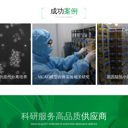
成功
案例
SUCCESS STORIES
的原代分离培养
MCAO模型在体实验相关研究
基因敲除小
科研服务高品质
供应商
HIGH QUALITY SUPPLIER OF SCIENTIFIC RESEARCH SERVICE