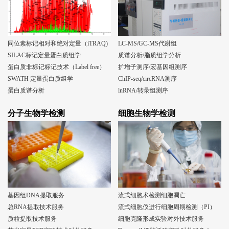
同位素标记相对和绝对定量（iTRAQ)
LC-MS/GC-MS代谢组
SILAC标记定量蛋白质组学
质谱分析/脂质组学分析
蛋白质非标记标记技术（Label free）
扩增子测序/宏基因组测序
SWATH 定量蛋白质组学
ChIP-seq/circRNA测序
蛋白质谱分析
lnRNA/转录组测序
分子生物学检测
细胞生物学检测
基因组DNA提取服务
流式细胞术检测细胞凋亡
总RNA提取技术服务
流式细胞仪进行细胞周期检测（PI）
质粒提取技术服务
细胞克隆形成实验对外技术服务