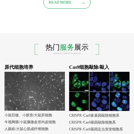
READ MORE
→
热门
服务
展示
POPULAR SERVICE DISPLAY
原代细胞培养
Cas9细胞敲除/敲入
小鼠巨噬、小胶质/大鼠肝细胞
CRISPR /Cas9多基因敲除细胞系
牛视网膜/小鼠脑微血管内皮细胞
CRISPR /Cas9基因敲除细胞系
人眼眶/大鼠心肌成纤维细胞
CRISPR /Cas9基因定点突变细胞系