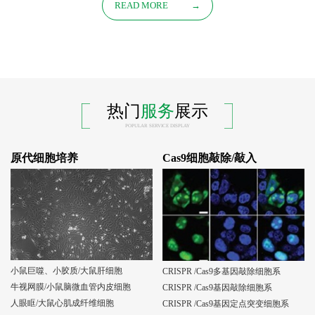
READ MORE
→
热门
服务
展示
POPULAR SERVICE DISPLAY
原代细胞培养
Cas9细胞敲除/敲入
小鼠巨噬、小胶质/大鼠肝细胞
CRISPR /Cas9多基因敲除细胞系
牛视网膜/小鼠脑微血管内皮细胞
CRISPR /Cas9基因敲除细胞系
人眼眶/大鼠心肌成纤维细胞
CRISPR /Cas9基因定点突变细胞系