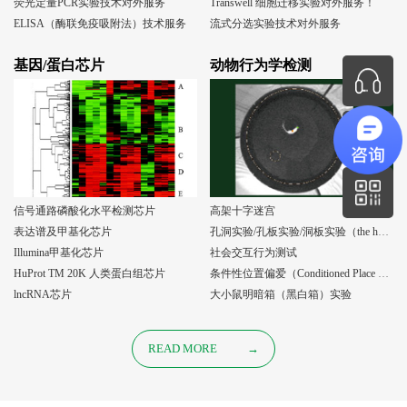
荧光定量PCR实验技术对外服务
Transwell 细胞迁移实验对外服务！
ELISA（酶联免疫吸附法）技术服务
流式分选实验技术对外服务
基因/蛋白芯片
动物行为学检测
信号通路磷酸化水平检测芯片
高架十字迷宫
表达谱及甲基化芯片
孔洞实验/孔板实验/洞板实验（the holeboard test）
Illumina甲基化芯片
社会交互行为测试
HuProt TM 20K 人类蛋白组芯片
条件性位置偏爱（Conditioned Place Preference, CPP）实验
lncRNA芯片
大小鼠明暗箱（黑白箱）实验
READ MORE
→