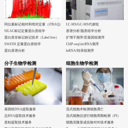
同位素标记相对和绝对定量（iTRAQ)
LC-MS/GC-MS代谢组
SILAC标记定量蛋白质组学
质谱分析/脂质组学分析
蛋白质非标记标记技术（Label free）
扩增子测序/宏基因组测序
SWATH 定量蛋白质组学
ChIP-seq/circRNA测序
蛋白质谱分析
lnRNA/转录组测序
分子生物学检测
细胞生物学检测
基因组DNA提取服务
流式细胞术检测细胞凋亡
总RNA提取技术服务
流式细胞仪进行细胞周期检测（PI）
质粒提取技术服务
细胞克隆形成实验对外技术服务