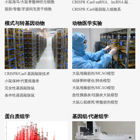
小鼠海马/大鼠脊髓神经元细胞
CRISPR /Cas9 miRNA、lncRNA 敲除细胞系
脂肪/骨髓/牙源间充质干细胞
CRISPR /Cas9基因敲入细胞系
模式与转基因动物
动物医学实验
大鼠颅脑损伤/MCAO模型
CRISPR/Cas9 基因敲除技术
动脉粥样硬化/肺炎模型
小鼠保种/代繁殖服务
大鼠颅脑损伤/MCAO模型
完全性基因敲除鼠
急性胰腺炎/结肠炎大鼠模型
条件性基因敲除鼠
大鼠心肌梗死/脊髓损伤模型
蛋白质组学
基因组/代谢组学