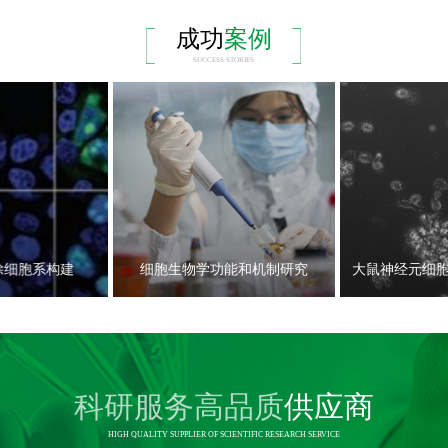
成功
案例
SUCCESS STORIES
敲除细胞系构建
细胞生物学功能和机制研究
大鼠神经元细
科研服务高品质
供应商
HIGH QUALITY SUPPLIER OF SCIENTIFIC RESEARCH SERVICE