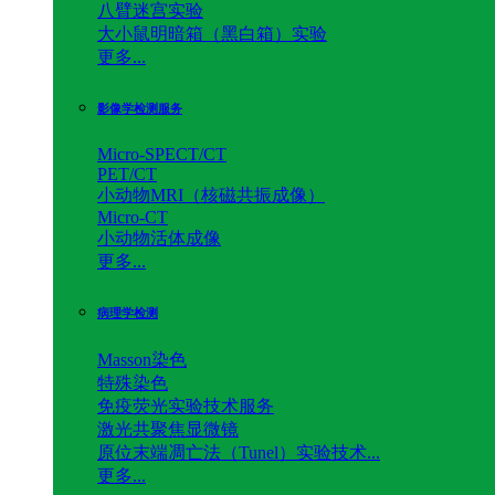
八臂迷宫实验
大小鼠明暗箱（黑白箱）实验
更多...
影像学检测服务
Micro-SPECT/CT
PET/CT
小动物MRI（核磁共振成像）
Micro-CT
小动物活体成像
更多...
病理学检测
Masson染色
特殊染色
免疫荧光实验技术服务
激光共聚焦显微镜
原位末端凋亡法（Tunel）实验技术...
更多...