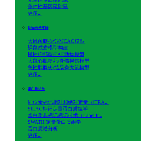
条件性基因敲除鼠
更多...
动物医学实验
大鼠颅脑损伤/MCAO模型
裸鼠成瘤模型构建
慢性抑郁型/EAE动物模型
大鼠心肌梗死/脊髓损伤模型
急性胰腺炎/结肠炎大鼠模型
更多...
蛋白质组学
同位素标记相对和绝对定量（iTRA...
SILAC标记定量蛋白质组学
蛋白质非标记标记技术（Label fr...
SWATH 定量蛋白质组学
蛋白质谱分析
更多...