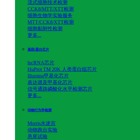
流式细胞技术检测
CCK8/MTT/XTT检测
细胞生物学实验服务
MTT/CCK8/XTT检测
细胞黏附性检测
更多...
基因/蛋白芯片
lncRNA芯片
HuProt TM 20K 人类蛋白组芯片
Illumina甲基化芯片
表达谱及甲基化芯片
信号通路磷酸化水平检测芯片
更多...
动物行为学检测
Morris水迷宫
动物跑台实验
悬尾试验