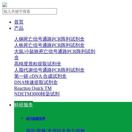
首页
产品
人铜死亡信号通路PCR阵列试剂盒
人铁死亡信号通路PCR阵列试剂盒
大鼠/小鼠铁死亡信号通路PCR阵列试剂
盒
高纯度质粒提取试剂盒
人脂代谢信号通路PCR阵列试剂盒
第一链 cDNA 合成试剂盒
DNA快速提取试剂盒
Reaction Quick TM
NDETM3000转染试剂
科研服务
原代细胞培养
脂肪/骨髓/牙源间充质干细胞