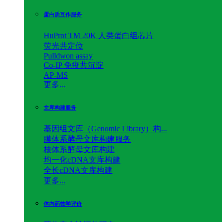
蛋白质互作服务
HuProt TM 20K 人类蛋白组芯片
荧光共定位
Pulldwon assay
Co-IP 免疫共沉淀
AP-MS
更多...
文库构建服务
基因组文库（Genomic Library）构...
膜体系酵母文库构建服务
核体系酵母文库构建
均一化cDNA文库构建
全长cDNA文库构建
更多...
体内药效学评价