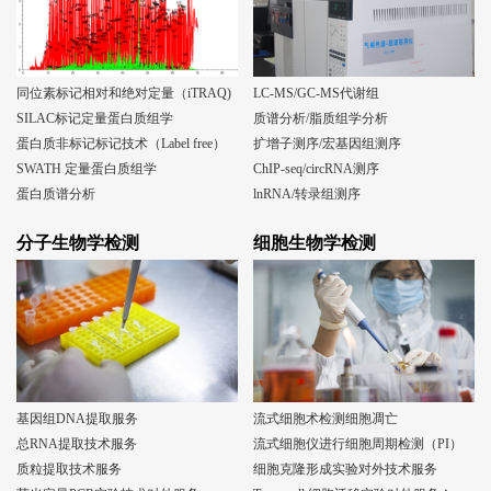
同位素标记相对和绝对定量（iTRAQ)
LC-MS/GC-MS代谢组
SILAC标记定量蛋白质组学
质谱分析/脂质组学分析
蛋白质非标记标记技术（Label free）
扩增子测序/宏基因组测序
SWATH 定量蛋白质组学
ChIP-seq/circRNA测序
蛋白质谱分析
lnRNA/转录组测序
分子生物学检测
细胞生物学检测
基因组DNA提取服务
流式细胞术检测细胞凋亡
总RNA提取技术服务
流式细胞仪进行细胞周期检测（PI）
质粒提取技术服务
细胞克隆形成实验对外技术服务