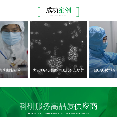
成功
案例
SUCCESS STORIES
能和机制研究
大鼠神经元细胞的原代分离培养
MCAO模型
科研服务高品质
供应商
HIGH QUALITY SUPPLIER OF SCIENTIFIC RESEARCH SERVICE