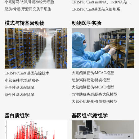
小鼠海马/大鼠脊髓神经元细胞
CRISPR /Cas9 miRNA、lncRNA 敲除细胞系
脂肪/骨髓/牙源间充质干细胞
CRISPR /Cas9基因敲入细胞系
模式与转基因动物
动物医学实验
大鼠颅脑损伤/MCAO模型
CRISPR/Cas9 基因敲除技术
动脉粥样硬化/肺炎模型
小鼠保种/代繁殖服务
大鼠颅脑损伤/MCAO模型
完全性基因敲除鼠
急性胰腺炎/结肠炎大鼠模型
条件性基因敲除鼠
大鼠心肌梗死/脊髓损伤模型
蛋白质组学
基因组/代谢组学