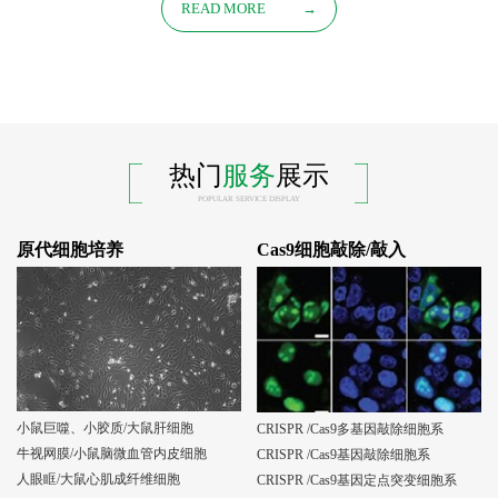
READ MORE
→
热门
服务
展示
POPULAR SERVICE DISPLAY
原代细胞培养
Cas9细胞敲除/敲入
小鼠巨噬、小胶质/大鼠肝细胞
CRISPR /Cas9多基因敲除细胞系
牛视网膜/小鼠脑微血管内皮细胞
CRISPR /Cas9基因敲除细胞系
人眼眶/大鼠心肌成纤维细胞
CRISPR /Cas9基因定点突变细胞系