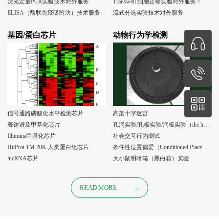
荧光定量PCR实验技术对外服务
Transwell 细胞迁移实验对外服务！
ELISA（酶联免疫吸附法）技术服务
流式分选实验技术对外服务
基因/蛋白芯片
动物行为学检测
信号通路磷酸化水平检测芯片
高架十字迷宫
表达谱及甲基化芯片
孔洞实验/孔板实验/洞板实验（the holeboard test）
Illumina甲基化芯片
社会交互行为测试
HuProt TM 20K 人类蛋白组芯片
条件性位置偏爱（Conditioned Place Preference, CPP）实验
lncRNA芯片
大小鼠明暗箱（黑白箱）实验
READ MORE
→