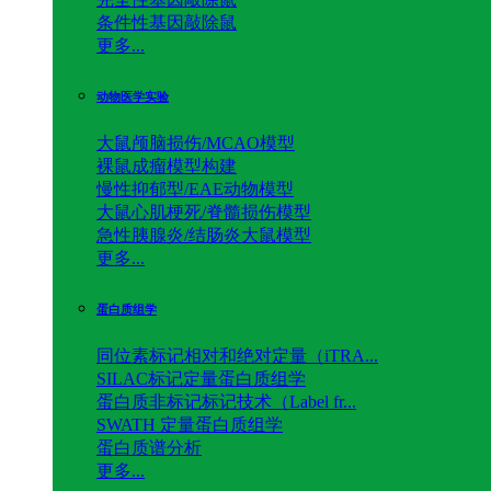
条件性基因敲除鼠
更多...
动物医学实验
大鼠颅脑损伤/MCAO模型
裸鼠成瘤模型构建
慢性抑郁型/EAE动物模型
大鼠心肌梗死/脊髓损伤模型
急性胰腺炎/结肠炎大鼠模型
更多...
蛋白质组学
同位素标记相对和绝对定量（iTRA...
SILAC标记定量蛋白质组学
蛋白质非标记标记技术（Label fr...
SWATH 定量蛋白质组学
蛋白质谱分析
更多...