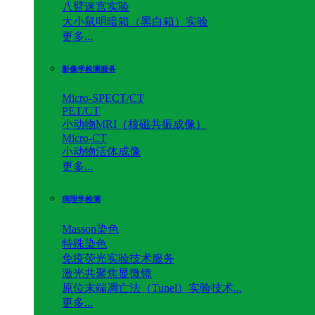
八臂迷宫实验
大小鼠明暗箱（黑白箱）实验
更多...
影像学检测服务
Micro-SPECT/CT
PET/CT
小动物MRI（核磁共振成像）
Micro-CT
小动物活体成像
更多...
病理学检测
Masson染色
特殊染色
免疫荧光实验技术服务
激光共聚焦显微镜
原位末端凋亡法（Tunel）实验技术...
更多...