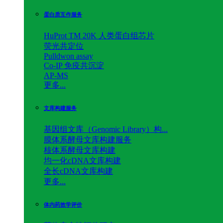
蛋白质互作服务
HuProt TM 20K 人类蛋白组芯片
荧光共定位
Pulldwon assay
Co-IP 免疫共沉淀
AP-MS
更多...
文库构建服务
基因组文库（Genomic Library）构...
膜体系酵母文库构建服务
核体系酵母文库构建
均一化cDNA文库构建
全长cDNA文库构建
更多...
体内药效学评价