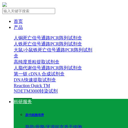
首页
产品
人铜死亡信号通路PCR阵列试剂盒
人铁死亡信号通路PCR阵列试剂盒
大鼠/小鼠铁死亡信号通路PCR阵列试剂
盒
高纯度质粒提取试剂盒
人脂代谢信号通路PCR阵列试剂盒
第一链 cDNA 合成试剂盒
DNA快速提取试剂盒
Reaction Quick TM
NDETM3000转染试剂
科研服务
原代细胞培养
脂肪/骨髓/牙源间充质干细胞