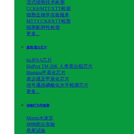
流式细胞技术检测
CCK8/MTT/XTT检测
细胞生物学实验服务
MTT/CCK8/XTT检测
细胞黏附性检测
更多...
基因/蛋白芯片
lncRNA芯片
HuProt TM 20K 人类蛋白组芯片
Illumina甲基化芯片
表达谱及甲基化芯片
信号通路磷酸化水平检测芯片
更多...
动物行为学检测
Morris水迷宫
动物跑台实验
悬尾试验