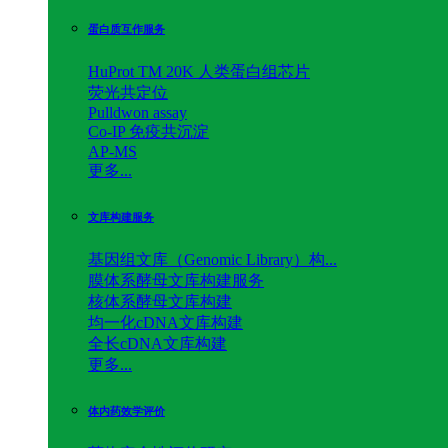
蛋白质互作服务
HuProt TM 20K 人类蛋白组芯片
荧光共定位
Pulldwon assay
Co-IP 免疫共沉淀
AP-MS
更多...
文库构建服务
基因组文库（Genomic Library）构...
膜体系酵母文库构建服务
核体系酵母文库构建
均一化cDNA文库构建
全长cDNA文库构建
更多...
体内药效学评价