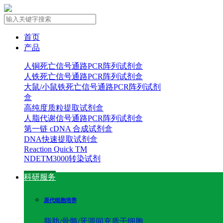
首页
产品
人铜死亡信号通路PCR阵列试剂盒
人铁死亡信号通路PCR阵列试剂盒
大鼠/小鼠铁死亡信号通路PCR阵列试剂
盒
高纯度质粒提取试剂盒
人脂代谢信号通路PCR阵列试剂盒
第一链 cDNA 合成试剂盒
DNA快速提取试剂盒
Reaction Quick TM
NDETM3000转染试剂
科研服务
原代细胞培养
脂肪/骨髓/牙源间充质干细胞