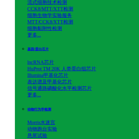
流式细胞技术检测
CCK8/MTT/XTT检测
细胞生物学实验服务
MTT/CCK8/XTT检测
细胞黏附性检测
更多...
基因/蛋白芯片
lncRNA芯片
HuProt TM 20K 人类蛋白组芯片
Illumina甲基化芯片
表达谱及甲基化芯片
信号通路磷酸化水平检测芯片
更多...
动物行为学检测
Morris水迷宫
动物跑台实验
悬尾试验