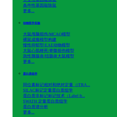
条件性基因敲除鼠
更多...
动物医学实验
大鼠颅脑损伤/MCAO模型
裸鼠成瘤模型构建
慢性抑郁型/EAE动物模型
大鼠心肌梗死/脊髓损伤模型
急性胰腺炎/结肠炎大鼠模型
更多...
蛋白质组学
同位素标记相对和绝对定量（iTRA...
SILAC标记定量蛋白质组学
蛋白质非标记标记技术（Label fr...
SWATH 定量蛋白质组学
蛋白质谱分析
更多...