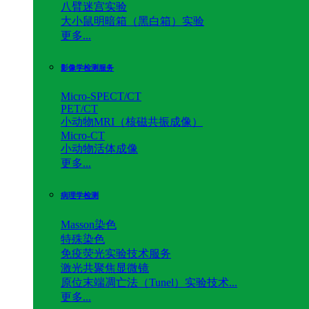
八臂迷宫实验
大小鼠明暗箱（黑白箱）实验
更多...
影像学检测服务
Micro-SPECT/CT
PET/CT
小动物MRI（核磁共振成像）
Micro-CT
小动物活体成像
更多...
病理学检测
Masson染色
特殊染色
免疫荧光实验技术服务
激光共聚焦显微镜
原位末端凋亡法（Tunel）实验技术...
更多...