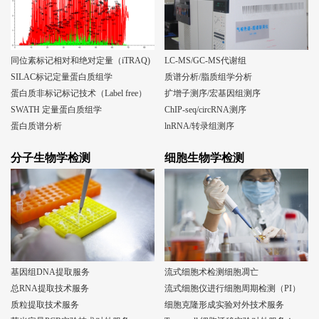
同位素标记相对和绝对定量（iTRAQ)
LC-MS/GC-MS代谢组
SILAC标记定量蛋白质组学
质谱分析/脂质组学分析
蛋白质非标记标记技术（Label free）
扩增子测序/宏基因组测序
SWATH 定量蛋白质组学
ChIP-seq/circRNA测序
蛋白质谱分析
lnRNA/转录组测序
分子生物学检测
细胞生物学检测
基因组DNA提取服务
流式细胞术检测细胞凋亡
总RNA提取技术服务
流式细胞仪进行细胞周期检测（PI）
质粒提取技术服务
细胞克隆形成实验对外技术服务