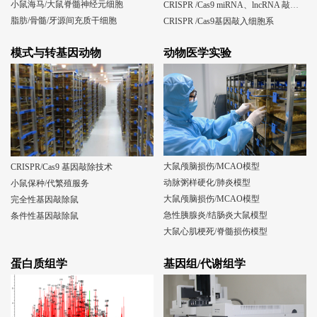
小鼠海马/大鼠脊髓神经元细胞
CRISPR /Cas9 miRNA、lncRNA 敲除细胞系
脂肪/骨髓/牙源间充质干细胞
CRISPR /Cas9基因敲入细胞系
模式与转基因动物
动物医学实验
大鼠颅脑损伤/MCAO模型
CRISPR/Cas9 基因敲除技术
动脉粥样硬化/肺炎模型
小鼠保种/代繁殖服务
大鼠颅脑损伤/MCAO模型
完全性基因敲除鼠
急性胰腺炎/结肠炎大鼠模型
条件性基因敲除鼠
大鼠心肌梗死/脊髓损伤模型
蛋白质组学
基因组/代谢组学