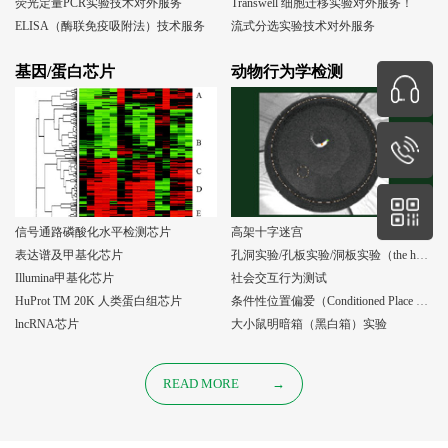
荧光定量PCR实验技术对外服务
Transwell 细胞迁移实验对外服务！
ELISA（酶联免疫吸附法）技术服务
流式分选实验技术对外服务
基因/蛋白芯片
动物行为学检测
信号通路磷酸化水平检测芯片
高架十字迷宫
表达谱及甲基化芯片
孔洞实验/孔板实验/洞板实验（the holeboard test）
Illumina甲基化芯片
社会交互行为测试
HuProt TM 20K 人类蛋白组芯片
条件性位置偏爱（Conditioned Place Preference, CPP）实验
lncRNA芯片
大小鼠明暗箱（黑白箱）实验
READ MORE
→