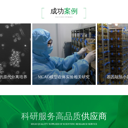
成功
案例
SUCCESS STORIES
的原代分离培养
MCAO模型在体实验相关研究
基因敲除小
科研服务高品质
供应商
HIGH QUALITY SUPPLIER OF SCIENTIFIC RESEARCH SERVICE