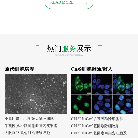
READ MORE
→
热门
服务
展示
POPULAR SERVICE DISPLAY
原代细胞培养
Cas9细胞敲除/敲入
小鼠巨噬、小胶质/大鼠肝细胞
CRISPR /Cas9多基因敲除细胞系
牛视网膜/小鼠脑微血管内皮细胞
CRISPR /Cas9基因敲除细胞系
人眼眶/大鼠心肌成纤维细胞
CRISPR /Cas9基因定点突变细胞系