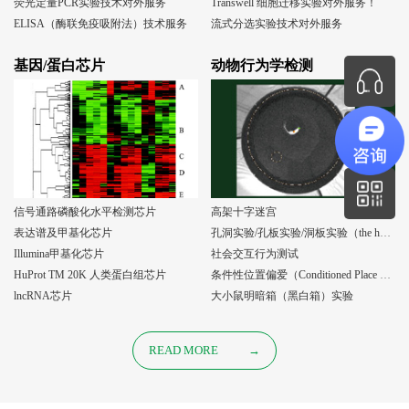
荧光定量PCR实验技术对外服务
Transwell 细胞迁移实验对外服务！
ELISA（酶联免疫吸附法）技术服务
流式分选实验技术对外服务
基因/蛋白芯片
动物行为学检测
信号通路磷酸化水平检测芯片
高架十字迷宫
表达谱及甲基化芯片
孔洞实验/孔板实验/洞板实验（the holeboard test）
Illumina甲基化芯片
社会交互行为测试
HuProt TM 20K 人类蛋白组芯片
条件性位置偏爱（Conditioned Place Preference, CPP）实验
lncRNA芯片
大小鼠明暗箱（黑白箱）实验
READ MORE
→