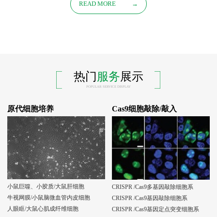
READ MORE
→
热门
服务
展示
POPULAR SERVICE DISPLAY
原代细胞培养
Cas9细胞敲除/敲入
小鼠巨噬、小胶质/大鼠肝细胞
CRISPR /Cas9多基因敲除细胞系
牛视网膜/小鼠脑微血管内皮细胞
CRISPR /Cas9基因敲除细胞系
人眼眶/大鼠心肌成纤维细胞
CRISPR /Cas9基因定点突变细胞系