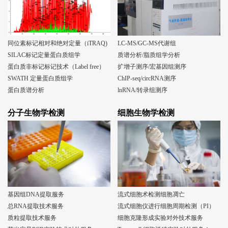
同位素标记相对和绝对定量（iTRAQ)
LC-MS/GC-MS代谢组
SILAC标记定量蛋白质组学
质谱分析/脂质组学分析
蛋白质非标记标记技术（Label free）
扩增子测序/宏基因组测序
SWATH 定量蛋白质组学
ChIP-seq/circRNA测序
蛋白质谱分析
lnRNA/转录组测序
分子生物学检测
细胞生物学检测
基因组DNA提取服务
流式细胞术检测细胞凋亡
总RNA提取技术服务
流式细胞仪进行细胞周期检测（PI）
质粒提取技术服务
细胞克隆形成实验对外技术服务