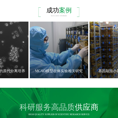
成功
案例
SUCCESS STORIES
的原代分离培养
MCAO模型在体实验相关研究
基因敲除小
科研服务高品质
供应商
HIGH QUALITY SUPPLIER OF SCIENTIFIC RESEARCH SERVICE