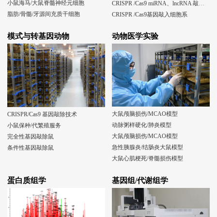
小鼠海马/大鼠脊髓神经元细胞
CRISPR /Cas9 miRNA、lncRNA 敲除细胞系
脂肪/骨髓/牙源间充质干细胞
CRISPR /Cas9基因敲入细胞系
模式与转基因动物
动物医学实验
大鼠颅脑损伤/MCAO模型
CRISPR/Cas9 基因敲除技术
动脉粥样硬化/肺炎模型
小鼠保种/代繁殖服务
大鼠颅脑损伤/MCAO模型
完全性基因敲除鼠
急性胰腺炎/结肠炎大鼠模型
条件性基因敲除鼠
大鼠心肌梗死/脊髓损伤模型
蛋白质组学
基因组/代谢组学