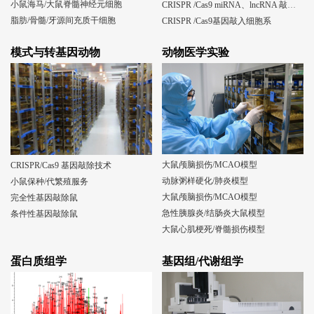
小鼠海马/大鼠脊髓神经元细胞
CRISPR /Cas9 miRNA、lncRNA 敲除细胞系
脂肪/骨髓/牙源间充质干细胞
CRISPR /Cas9基因敲入细胞系
模式与转基因动物
动物医学实验
大鼠颅脑损伤/MCAO模型
CRISPR/Cas9 基因敲除技术
动脉粥样硬化/肺炎模型
小鼠保种/代繁殖服务
大鼠颅脑损伤/MCAO模型
完全性基因敲除鼠
急性胰腺炎/结肠炎大鼠模型
条件性基因敲除鼠
大鼠心肌梗死/脊髓损伤模型
蛋白质组学
基因组/代谢组学