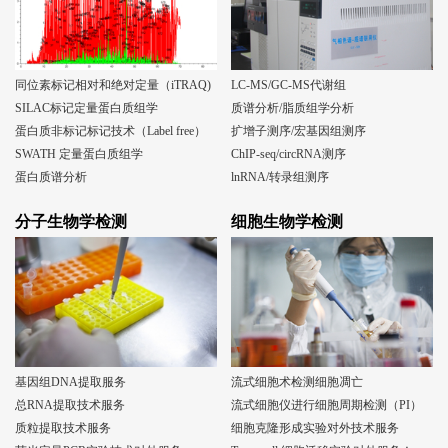
同位素标记相对和绝对定量（iTRAQ)
LC-MS/GC-MS代谢组
SILAC标记定量蛋白质组学
质谱分析/脂质组学分析
蛋白质非标记标记技术（Label free）
扩增子测序/宏基因组测序
SWATH 定量蛋白质组学
ChIP-seq/circRNA测序
蛋白质谱分析
lnRNA/转录组测序
分子生物学检测
细胞生物学检测
基因组DNA提取服务
流式细胞术检测细胞凋亡
总RNA提取技术服务
流式细胞仪进行细胞周期检测（PI）
质粒提取技术服务
细胞克隆形成实验对外技术服务