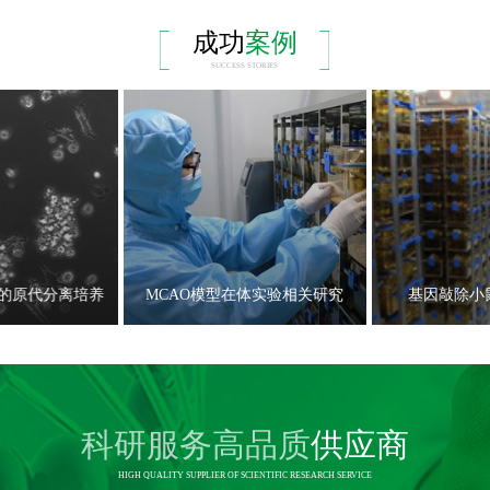
成功
案例
SUCCESS STORIES
的原代分离培养
MCAO模型在体实验相关研究
基因敲除小
科研服务高品质
供应商
HIGH QUALITY SUPPLIER OF SCIENTIFIC RESEARCH SERVICE