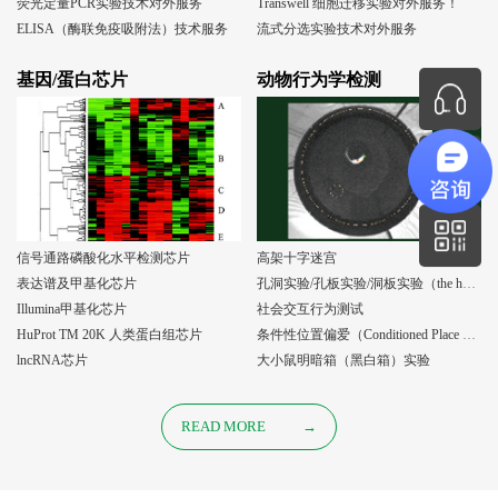
荧光定量PCR实验技术对外服务
Transwell 细胞迁移实验对外服务！
ELISA（酶联免疫吸附法）技术服务
流式分选实验技术对外服务
基因/蛋白芯片
动物行为学检测
信号通路磷酸化水平检测芯片
高架十字迷宫
表达谱及甲基化芯片
孔洞实验/孔板实验/洞板实验（the holeboard test）
Illumina甲基化芯片
社会交互行为测试
HuProt TM 20K 人类蛋白组芯片
条件性位置偏爱（Conditioned Place Preference, CPP）实验
lncRNA芯片
大小鼠明暗箱（黑白箱）实验
READ MORE
→