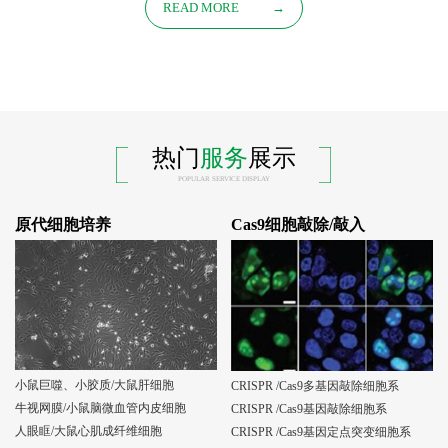
READ MORE
→
热门
服务
展示
POPULAR SERVICE DISPLAY
原代细胞培养
Cas9细胞敲除/敲入
小鼠巨噬、小胶质/大鼠肝细胞
CRISPR /Cas9多基因敲除细胞系
牛视网膜/小鼠脑微血管内皮细胞
CRISPR /Cas9基因敲除细胞系
人眼眶/大鼠心肌成纤维细胞
CRISPR /Cas9基因定点突变细胞系