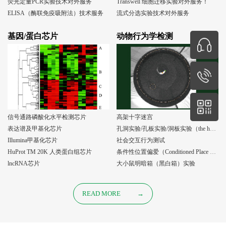
荧光定量PCR实验技术对外服务
Transwell 细胞迁移实验对外服务！
ELISA（酶联免疫吸附法）技术服务
流式分选实验技术对外服务
基因/蛋白芯片
动物行为学检测
信号通路磷酸化水平检测芯片
高架十字迷宫
表达谱及甲基化芯片
孔洞实验/孔板实验/洞板实验（the holeboard test）
Illumina甲基化芯片
社会交互行为测试
HuProt TM 20K 人类蛋白组芯片
条件性位置偏爱（Conditioned Place Preference, CPP）实验
lncRNA芯片
大小鼠明暗箱（黑白箱）实验
READ MORE
→