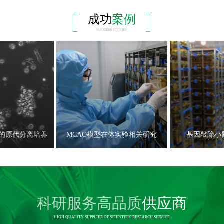
成功
案例
SUCCESS STORIES
的原代分离培养
MCAO模型在体实验相关研究
基因敲除小
科研服务高品质
供应商
HIGH QUALITY SUPPLIER OF SCIENTIFIC RESEARCH SERVICE