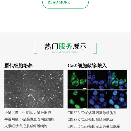
READ MORE
→
热门
服务
展示
POPULAR SERVICE DISPLAY
原代细胞培养
Cas9细胞敲除/敲入
小鼠巨噬、小胶质/大鼠肝细胞
CRISPR /Cas9多基因敲除细胞系
牛视网膜/小鼠脑微血管内皮细胞
CRISPR /Cas9基因敲除细胞系
人眼眶/大鼠心肌成纤维细胞
CRISPR /Cas9基因定点突变细胞系