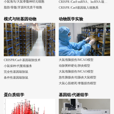
小鼠海马/大鼠脊髓神经元细胞
CRISPR /Cas9 miRNA、lncRNA 敲除细胞系
脂肪/骨髓/牙源间充质干细胞
CRISPR /Cas9基因敲入细胞系
模式与转基因动物
动物医学实验
大鼠颅脑损伤/MCAO模型
CRISPR/Cas9 基因敲除技术
动脉粥样硬化/肺炎模型
小鼠保种/代繁殖服务
大鼠颅脑损伤/MCAO模型
完全性基因敲除鼠
急性胰腺炎/结肠炎大鼠模型
条件性基因敲除鼠
大鼠心肌梗死/脊髓损伤模型
蛋白质组学
基因组/代谢组学