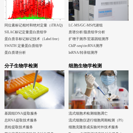
同位素标记相对和绝对定量（iTRAQ)
LC-MS/GC-MS代谢组
SILAC标记定量蛋白质组学
质谱分析/脂质组学分析
蛋白质非标记标记技术（Label free）
扩增子测序/宏基因组测序
SWATH 定量蛋白质组学
ChIP-seq/circRNA测序
蛋白质谱分析
lnRNA/转录组测序
分子生物学检测
细胞生物学检测
基因组DNA提取服务
流式细胞术检测细胞凋亡
总RNA提取技术服务
流式细胞仪进行细胞周期检测（PI）
质粒提取技术服务
细胞克隆形成实验对外技术服务