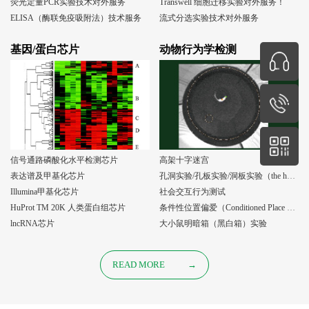
荧光定量PCR实验技术对外服务
Transwell 细胞迁移实验对外服务！
ELISA（酶联免疫吸附法）技术服务
流式分选实验技术对外服务
基因/蛋白芯片
动物行为学检测
信号通路磷酸化水平检测芯片
高架十字迷宫
表达谱及甲基化芯片
孔洞实验/孔板实验/洞板实验（the holeboard test）
Illumina甲基化芯片
社会交互行为测试
HuProt TM 20K 人类蛋白组芯片
条件性位置偏爱（Conditioned Place Preference, CPP）实验
lncRNA芯片
大小鼠明暗箱（黑白箱）实验
READ MORE
→