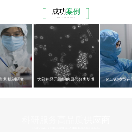
成功
案例
SUCCESS STORIES
能和机制研究
大鼠神经元细胞的原代分离培养
MCAO模型
科研服务高品质
供应商
HIGH QUALITY SUPPLIER OF SCIENTIFIC RESEARCH SERVICE