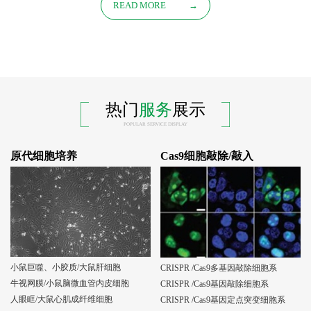
READ MORE
→
热门
服务
展示
POPULAR SERVICE DISPLAY
原代细胞培养
Cas9细胞敲除/敲入
小鼠巨噬、小胶质/大鼠肝细胞
CRISPR /Cas9多基因敲除细胞系
牛视网膜/小鼠脑微血管内皮细胞
CRISPR /Cas9基因敲除细胞系
人眼眶/大鼠心肌成纤维细胞
CRISPR /Cas9基因定点突变细胞系