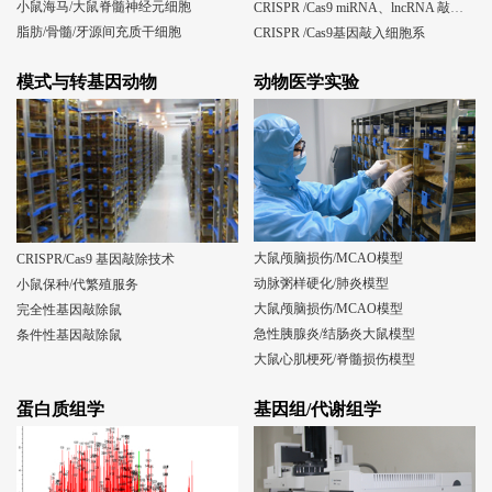
小鼠海马/大鼠脊髓神经元细胞
CRISPR /Cas9 miRNA、lncRNA 敲除细胞系
脂肪/骨髓/牙源间充质干细胞
CRISPR /Cas9基因敲入细胞系
模式与转基因动物
动物医学实验
大鼠颅脑损伤/MCAO模型
CRISPR/Cas9 基因敲除技术
动脉粥样硬化/肺炎模型
小鼠保种/代繁殖服务
大鼠颅脑损伤/MCAO模型
完全性基因敲除鼠
急性胰腺炎/结肠炎大鼠模型
条件性基因敲除鼠
大鼠心肌梗死/脊髓损伤模型
蛋白质组学
基因组/代谢组学