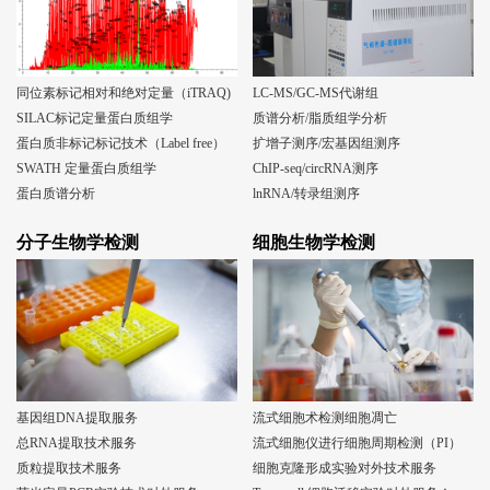
同位素标记相对和绝对定量（iTRAQ)
LC-MS/GC-MS代谢组
SILAC标记定量蛋白质组学
质谱分析/脂质组学分析
蛋白质非标记标记技术（Label free）
扩增子测序/宏基因组测序
SWATH 定量蛋白质组学
ChIP-seq/circRNA测序
蛋白质谱分析
lnRNA/转录组测序
分子生物学检测
细胞生物学检测
基因组DNA提取服务
流式细胞术检测细胞凋亡
总RNA提取技术服务
流式细胞仪进行细胞周期检测（PI）
质粒提取技术服务
细胞克隆形成实验对外技术服务