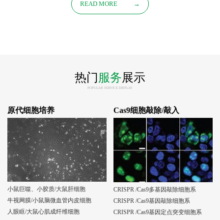
READ MORE
→
热门
服务
展示
POPULAR SERVICE DISPLAY
原代细胞培养
Cas9细胞敲除/敲入
小鼠巨噬、小胶质/大鼠肝细胞
CRISPR /Cas9多基因敲除细胞系
牛视网膜/小鼠脑微血管内皮细胞
CRISPR /Cas9基因敲除细胞系
人眼眶/大鼠心肌成纤维细胞
CRISPR /Cas9基因定点突变细胞系