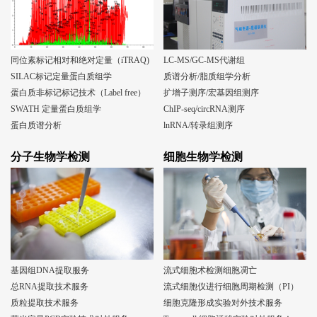
同位素标记相对和绝对定量（iTRAQ)
LC-MS/GC-MS代谢组
SILAC标记定量蛋白质组学
质谱分析/脂质组学分析
蛋白质非标记标记技术（Label free）
扩增子测序/宏基因组测序
SWATH 定量蛋白质组学
ChIP-seq/circRNA测序
蛋白质谱分析
lnRNA/转录组测序
分子生物学检测
细胞生物学检测
基因组DNA提取服务
流式细胞术检测细胞凋亡
总RNA提取技术服务
流式细胞仪进行细胞周期检测（PI）
质粒提取技术服务
细胞克隆形成实验对外技术服务