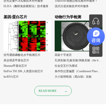
荧光定量PCR实验技术对外服务
Transwell 细胞迁移实验对外服务！
ELISA（酶联免疫吸附法）技术服务
流式分选实验技术对外服务
基因/蛋白芯片
动物行为学检测
信号通路磷酸化水平检测芯片
高架十字迷宫
表达谱及甲基化芯片
孔洞实验/孔板实验/洞板实验（the holeboard test）
Illumina甲基化芯片
社会交互行为测试
HuProt TM 20K 人类蛋白组芯片
条件性位置偏爱（Conditioned Place Preference, CPP）实验
lncRNA芯片
大小鼠明暗箱（黑白箱）实验
READ MORE
→