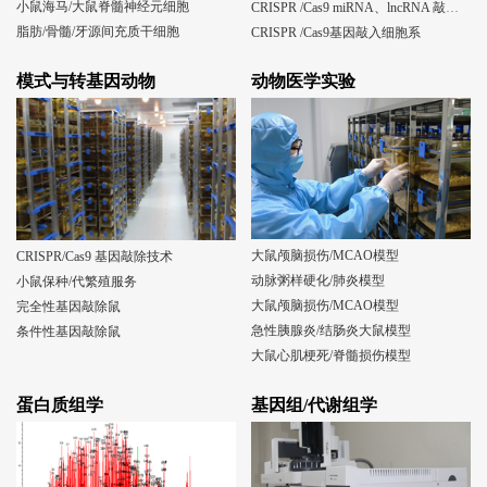
小鼠海马/大鼠脊髓神经元细胞
CRISPR /Cas9 miRNA、lncRNA 敲除细胞系
脂肪/骨髓/牙源间充质干细胞
CRISPR /Cas9基因敲入细胞系
模式与转基因动物
动物医学实验
大鼠颅脑损伤/MCAO模型
CRISPR/Cas9 基因敲除技术
动脉粥样硬化/肺炎模型
小鼠保种/代繁殖服务
大鼠颅脑损伤/MCAO模型
完全性基因敲除鼠
急性胰腺炎/结肠炎大鼠模型
条件性基因敲除鼠
大鼠心肌梗死/脊髓损伤模型
蛋白质组学
基因组/代谢组学