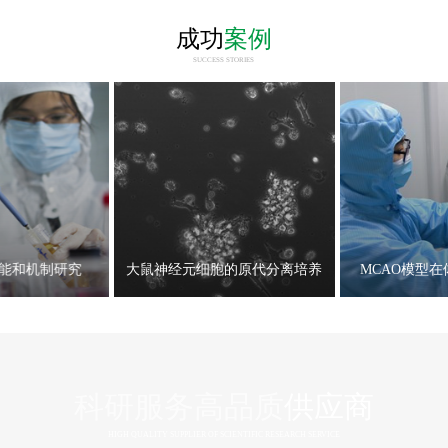
成功
案例
SUCCESS STORIES
能和机制研究
大鼠神经元细胞的原代分离培养
MCAO模型
科研服务高品质
供应商
HIGH QUALITY SUPPLIER OF SCIENTIFIC RESEARCH SERVICE