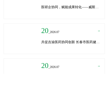
医研企协同，赋能成果转化——威斯腾生物受邀为重庆医学科技成果转化训练营授课
20
→
_2026.07
共促吉渝医药协同创新 长春市医药健康局与威斯腾生物走访重庆两江生命科技城
20
→
_2026.07
深圳迈瑞医疗龚总、扬子江药业展总到访威斯腾生物——共探产学研协同创新，加速医药成果转化
READ MORE
→