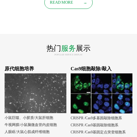
READ MORE
→
热门
服务
展示
POPULAR SERVICE DISPLAY
原代细胞培养
Cas9细胞敲除/敲入
小鼠巨噬、小胶质/大鼠肝细胞
CRISPR /Cas9多基因敲除细胞系
牛视网膜/小鼠脑微血管内皮细胞
CRISPR /Cas9基因敲除细胞系
人眼眶/大鼠心肌成纤维细胞
CRISPR /Cas9基因定点突变细胞系