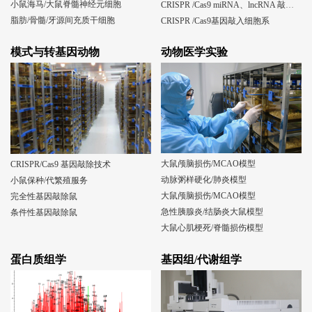
小鼠海马/大鼠脊髓神经元细胞
CRISPR /Cas9 miRNA、lncRNA 敲除细胞系
脂肪/骨髓/牙源间充质干细胞
CRISPR /Cas9基因敲入细胞系
模式与转基因动物
动物医学实验
大鼠颅脑损伤/MCAO模型
CRISPR/Cas9 基因敲除技术
动脉粥样硬化/肺炎模型
小鼠保种/代繁殖服务
大鼠颅脑损伤/MCAO模型
完全性基因敲除鼠
急性胰腺炎/结肠炎大鼠模型
条件性基因敲除鼠
大鼠心肌梗死/脊髓损伤模型
蛋白质组学
基因组/代谢组学