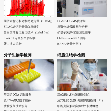
同位素标记相对和绝对定量（iTRAQ)
LC-MS/GC-MS代谢组
SILAC标记定量蛋白质组学
质谱分析/脂质组学分析
蛋白质非标记标记技术（Label free）
扩增子测序/宏基因组测序
SWATH 定量蛋白质组学
ChIP-seq/circRNA测序
蛋白质谱分析
lnRNA/转录组测序
分子生物学检测
细胞生物学检测
基因组DNA提取服务
流式细胞术检测细胞凋亡
总RNA提取技术服务
流式细胞仪进行细胞周期检测（PI）
质粒提取技术服务
细胞克隆形成实验对外技术服务