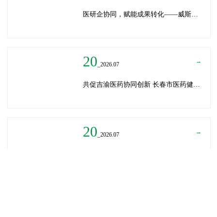
医研企协同，赋能成果转化——威斯腾生物受邀为重庆医学科技成果转化训练营授课
20
→
_2026.07
共促吉渝医药协同创新 长春市医药健康局与威斯腾生物走访重庆两江生命科技城
20
→
_2026.07
深圳迈瑞医疗龚总、扬子江药业展总到访威斯腾生物——共探产学研协同创新，加速医药成果转化
READ MORE
→