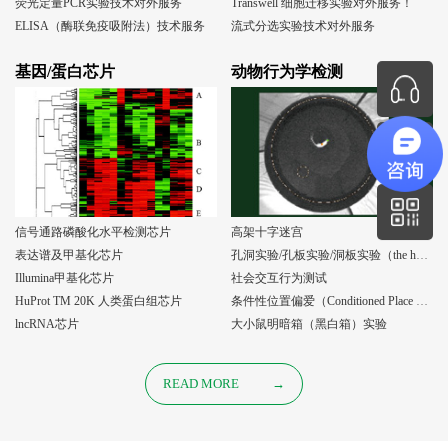
荧光定量PCR实验技术对外服务
Transwell 细胞迁移实验对外服务！
ELISA（酶联免疫吸附法）技术服务
流式分选实验技术对外服务
基因/蛋白芯片
动物行为学检测
信号通路磷酸化水平检测芯片
高架十字迷宫
表达谱及甲基化芯片
孔洞实验/孔板实验/洞板实验（the holeboard test）
Illumina甲基化芯片
社会交互行为测试
HuProt TM 20K 人类蛋白组芯片
条件性位置偏爱（Conditioned Place Preference, CPP）实验
lncRNA芯片
大小鼠明暗箱（黑白箱）实验
READ MORE
→