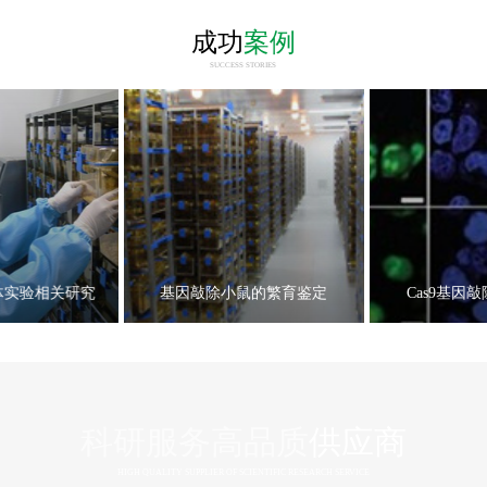
成功
案例
SUCCESS STORIES
体实验相关研究
基因敲除小鼠的繁育鉴定
Cas9基因
科研服务高品质
供应商
HIGH QUALITY SUPPLIER OF SCIENTIFIC RESEARCH SERVICE