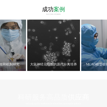
成功
案例
SUCCESS STORIES
能和机制研究
大鼠神经元细胞的原代分离培养
MCAO模型
科研服务高品质
供应商
HIGH QUALITY SUPPLIER OF SCIENTIFIC RESEARCH SERVICE