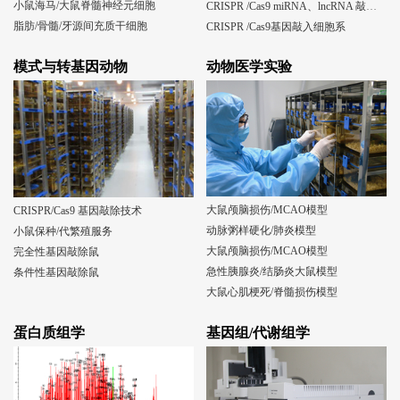
小鼠海马/大鼠脊髓神经元细胞
CRISPR /Cas9 miRNA、lncRNA 敲除细胞系
脂肪/骨髓/牙源间充质干细胞
CRISPR /Cas9基因敲入细胞系
模式与转基因动物
动物医学实验
大鼠颅脑损伤/MCAO模型
CRISPR/Cas9 基因敲除技术
动脉粥样硬化/肺炎模型
小鼠保种/代繁殖服务
大鼠颅脑损伤/MCAO模型
完全性基因敲除鼠
急性胰腺炎/结肠炎大鼠模型
条件性基因敲除鼠
大鼠心肌梗死/脊髓损伤模型
蛋白质组学
基因组/代谢组学