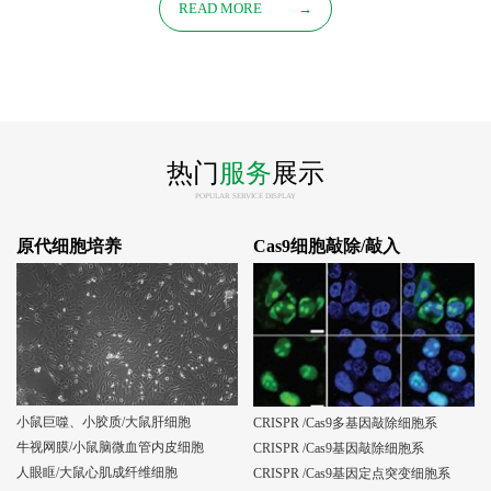
READ MORE
→
热门
服务
展示
POPULAR SERVICE DISPLAY
原代细胞培养
Cas9细胞敲除/敲入
小鼠巨噬、小胶质/大鼠肝细胞
CRISPR /Cas9多基因敲除细胞系
牛视网膜/小鼠脑微血管内皮细胞
CRISPR /Cas9基因敲除细胞系
人眼眶/大鼠心肌成纤维细胞
CRISPR /Cas9基因定点突变细胞系