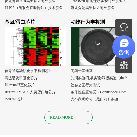
荧光定量PCR实验技术对外服务
Transwell 细胞迁移实验对外服务！
ELISA（酶联免疫吸附法）技术服务
流式分选实验技术对外服务
基因/蛋白芯片
动物行为学检测
信号通路磷酸化水平检测芯片
高架十字迷宫
表达谱及甲基化芯片
孔洞实验/孔板实验/洞板实验（the holeboard test）
Illumina甲基化芯片
社会交互行为测试
HuProt TM 20K 人类蛋白组芯片
条件性位置偏爱（Conditioned Place Preference, CPP）实验
lncRNA芯片
大小鼠明暗箱（黑白箱）实验
READ MORE
→