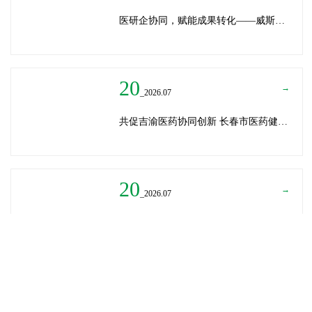
医研企协同，赋能成果转化——威斯腾生物受邀为重庆医学科技成果转化训练营授课
20
→
_2026.07
共促吉渝医药协同创新 长春市医药健康局与威斯腾生物走访重庆两江生命科技城
20
→
_2026.07
深圳迈瑞医疗龚总、扬子江药业展总到访威斯腾生物——共探产学研协同创新，加速医药成果转化
READ MORE
→