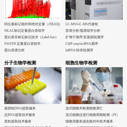
同位素标记相对和绝对定量（iTRAQ)
LC-MS/GC-MS代谢组
SILAC标记定量蛋白质组学
质谱分析/脂质组学分析
蛋白质非标记标记技术（Label free）
扩增子测序/宏基因组测序
SWATH 定量蛋白质组学
ChIP-seq/circRNA测序
蛋白质谱分析
lnRNA/转录组测序
分子生物学检测
细胞生物学检测
基因组DNA提取服务
流式细胞术检测细胞凋亡
总RNA提取技术服务
流式细胞仪进行细胞周期检测（PI）
质粒提取技术服务
细胞克隆形成实验对外技术服务