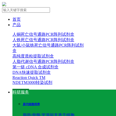
首页
产品
人铜死亡信号通路PCR阵列试剂盒
人铁死亡信号通路PCR阵列试剂盒
大鼠/小鼠铁死亡信号通路PCR阵列试剂
盒
高纯度质粒提取试剂盒
人脂代谢信号通路PCR阵列试剂盒
第一链 cDNA 合成试剂盒
DNA快速提取试剂盒
Reaction Quick TM
NDETM3000转染试剂
科研服务
原代细胞培养
脂肪/骨髓/牙源间充质干细胞