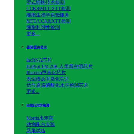
流式细胞技术检测
CCK8/MTT/XTT检测
细胞生物学实验服务
MTT/CCK8/XTT检测
细胞黏附性检测
更多...
基因/蛋白芯片
lncRNA芯片
HuProt TM 20K 人类蛋白组芯片
Illumina甲基化芯片
表达谱及甲基化芯片
信号通路磷酸化水平检测芯片
更多...
动物行为学检测
Morris水迷宫
动物跑台实验
悬尾试验