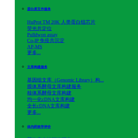
蛋白质互作服务
HuProt TM 20K 人类蛋白组芯片
荧光共定位
Pulldwon assay
Co-IP 免疫共沉淀
AP-MS
更多...
文库构建服务
基因组文库（Genomic Library）构...
膜体系酵母文库构建服务
核体系酵母文库构建
均一化cDNA文库构建
全长cDNA文库构建
更多...
体内药效学评价