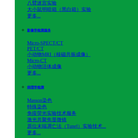
八臂迷宫实验
大小鼠明暗箱（黑白箱）实验
更多...
影像学检测服务
Micro-SPECT/CT
PET/CT
小动物MRI（核磁共振成像）
Micro-CT
小动物活体成像
更多...
病理学检测
Masson染色
特殊染色
免疫荧光实验技术服务
激光共聚焦显微镜
原位末端凋亡法（Tunel）实验技术...
更多...