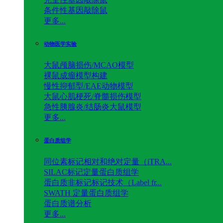
条件性基因敲除鼠
更多...
动物医学实验
大鼠颅脑损伤/MCAO模型
裸鼠成瘤模型构建
慢性抑郁型/EAE动物模型
大鼠心肌梗死/脊髓损伤模型
急性胰腺炎/结肠炎大鼠模型
更多...
蛋白质组学
同位素标记相对和绝对定量（iTRA...
SILAC标记定量蛋白质组学
蛋白质非标记标记技术（Label fr...
SWATH 定量蛋白质组学
蛋白质谱分析
更多...