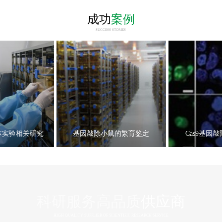
成功
案例
SUCCESS STORIES
体实验相关研究
基因敲除小鼠的繁育鉴定
Cas9基因
科研服务高品质
供应商
HIGH QUALITY SUPPLIER OF SCIENTIFIC RESEARCH SERVICE