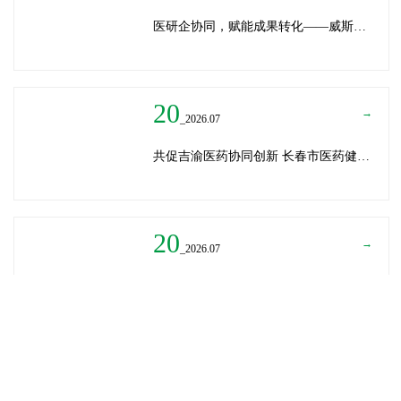
医研企协同，赋能成果转化——威斯腾生物受邀为重庆医学科技成果转化训练营授课
20
→
_2026.07
共促吉渝医药协同创新 长春市医药健康局与威斯腾生物走访重庆两江生命科技城
20
→
_2026.07
深圳迈瑞医疗龚总、扬子江药业展总到访威斯腾生物——共探产学研协同创新，加速医药成果转化
READ MORE
→