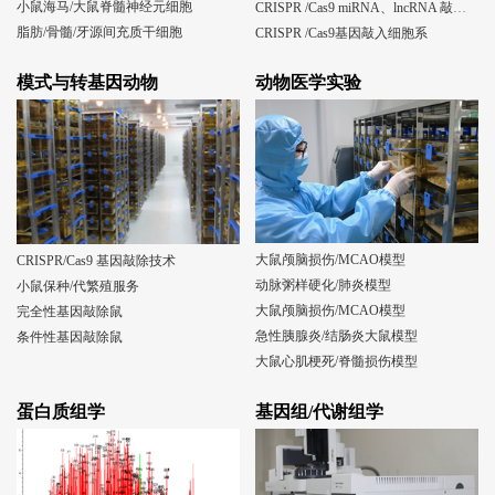
小鼠海马/大鼠脊髓神经元细胞
CRISPR /Cas9 miRNA、lncRNA 敲除细胞系
脂肪/骨髓/牙源间充质干细胞
CRISPR /Cas9基因敲入细胞系
模式与转基因动物
动物医学实验
大鼠颅脑损伤/MCAO模型
CRISPR/Cas9 基因敲除技术
动脉粥样硬化/肺炎模型
小鼠保种/代繁殖服务
大鼠颅脑损伤/MCAO模型
完全性基因敲除鼠
急性胰腺炎/结肠炎大鼠模型
条件性基因敲除鼠
大鼠心肌梗死/脊髓损伤模型
蛋白质组学
基因组/代谢组学