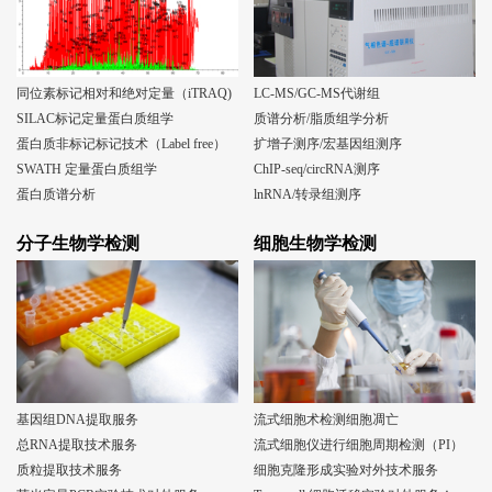
同位素标记相对和绝对定量（iTRAQ)
LC-MS/GC-MS代谢组
SILAC标记定量蛋白质组学
质谱分析/脂质组学分析
蛋白质非标记标记技术（Label free）
扩增子测序/宏基因组测序
SWATH 定量蛋白质组学
ChIP-seq/circRNA测序
蛋白质谱分析
lnRNA/转录组测序
分子生物学检测
细胞生物学检测
基因组DNA提取服务
流式细胞术检测细胞凋亡
总RNA提取技术服务
流式细胞仪进行细胞周期检测（PI）
质粒提取技术服务
细胞克隆形成实验对外技术服务