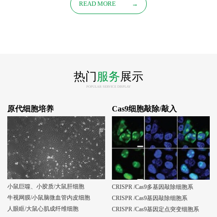
READ MORE
→
热门
服务
展示
POPULAR SERVICE DISPLAY
原代细胞培养
Cas9细胞敲除/敲入
小鼠巨噬、小胶质/大鼠肝细胞
CRISPR /Cas9多基因敲除细胞系
牛视网膜/小鼠脑微血管内皮细胞
CRISPR /Cas9基因敲除细胞系
人眼眶/大鼠心肌成纤维细胞
CRISPR /Cas9基因定点突变细胞系