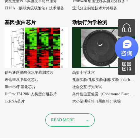
荧光定量PCR实验技术对外服务
Transwell 细胞迁移实验对外服务！
ELISA（酶联免疫吸附法）技术服务
流式分选实验技术对外服务
基因/蛋白芯片
动物行为学检测
信号通路磷酸化水平检测芯片
高架十字迷宫
表达谱及甲基化芯片
孔洞实验/孔板实验/洞板实验（the holeboard test）
Illumina甲基化芯片
社会交互行为测试
HuProt TM 20K 人类蛋白组芯片
条件性位置偏爱（Conditioned Place Preference, CPP）实验
lncRNA芯片
大小鼠明暗箱（黑白箱）实验
READ MORE
→